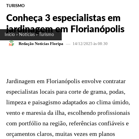
TURISMO
Conheça 3 especialistas em
jardinagem em Florianópolis
Início
Notícias
Turismo
14/12/2025 às 08:30
Redação Notícias Floripa
FACEBOOK
X
PINTEREST
W
Jardinagem em Florianópolis envolve contratar
especialistas locais para corte de grama, podas,
limpeza e paisagismo adaptados ao clima úmido,
vento e maresia da ilha, escolhendo profissionais
com portfólio na região, referências confiáveis e
orçamentos claros, muitas vezes em planos