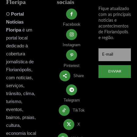
Floripa
sociais
Fique atualizado
O
Portal
com as principais
notícias e
Notícias
Facebook
acontecimentos
Floripa
é um
de Florianópolis
portal local
e região.
Instagram
dedicado à
cobertura
jornalística de
Pinterest
Florianópolis,
ENVIAR
Share
com notícias,
serviços,
trânsito, clima,
Telegram
turismo,
eventos,
TikTok
bairros, praias,
X
cultura,
economia local