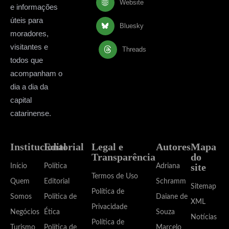
Website
e informações
úteis para
Bluesky
moradores,
visitantes e
Threads
todos que
acompanham o
dia a dia da
capital
catarinense.
Institucional
Editorial
Legal e
Autores
Mapa
Transparência
do
site
Início
Política
Adriana
Termos de Uso
Quem
Editorial
Schramm
Sitemap
Política de
Somos
Política de
Daiane de
XML
Privacidade
Negócios
Ética
Souza
Notícias
Política de
Turismo
Política de
Marcelo