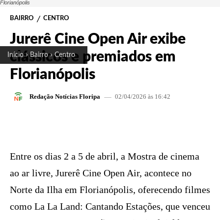
Florianópolis
BAIRRO
CENTRO
Jurerê Cine Open Air exibe
clássicos e premiados em
Início
Bairro
Centro
Florianópolis
02/04/2026 às 16:42
Redação Notícias Floripa
FACEBOOK
X
PINTEREST
W
Entre os dias 2 a 5 de abril, a Mostra de cinema
ao ar livre, Jurerê Cine Open Air, acontece no
Norte da Ilha em Florianópolis, oferecendo filmes
como La La Land: Cantando Estações, que venceu