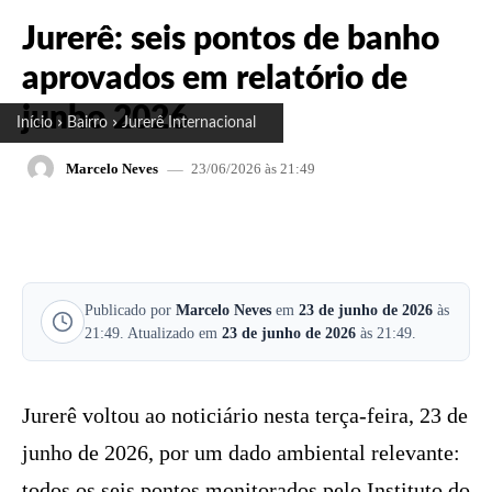
Jurerê: seis pontos de banho
aprovados em relatório de
junho 2026
Início
Bairro
Jurerê Internacional
23/06/2026 às 21:49
Marcelo Neves
FACEBOOK
X
PINTEREST
W
Publicado por
Marcelo Neves
em
23 de junho de 2026
às
21:49. Atualizado em
23 de junho de 2026
às 21:49.
Jurerê voltou ao noticiário nesta terça-feira, 23 de
junho de 2026, por um dado ambiental relevante:
todos os seis pontos monitorados pelo Instituto do