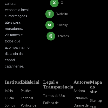
X
cultura,
economia local
Website
e informações
úteis para
Bluesky
moradores,
visitantes e
Threads
todos que
acompanham o
dia a dia da
capital
catarinense.
Institucional
Editorial
Legal e
Autores
Mapa
Transparência
do
site
Início
Política
Adriana
Termos de Uso
Quem
Editorial
Schramm
Sitemap
Política de
Somos
Política de
Daiane de
XML