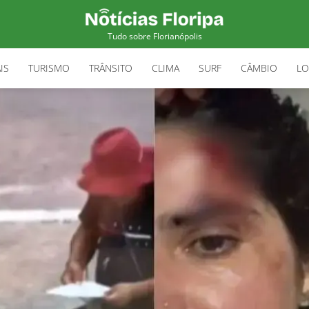
Tudo sobre Florianópolis
IS
TURISMO
TRÂNSITO
CLIMA
SURF
CÂMBIO
LO