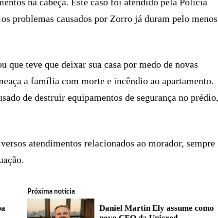
entos na cabeça. Este caso foi atendido pela Polícia
, os problemas causados por Zorro já duram pelo menos
ou que teve que deixar sua casa por medo de novas
eaça a família com morte e incêndio ao apartamento.
cusado de destruir equipamentos de segurança no prédio
diversos atendimentos relacionados ao morador, sempre
uação.
Próxima notícia
pa
Daniel Martin Ely assume como
novo CEO da Unicred