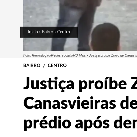
Início
Bairro
Centro
Foto: Reprodução/Redes sociais/ND Mais - Justiça proíbe Zorro de Canasvi
BAIRRO
CENTRO
Justiça proíbe 
Canasvieiras de
prédio após de