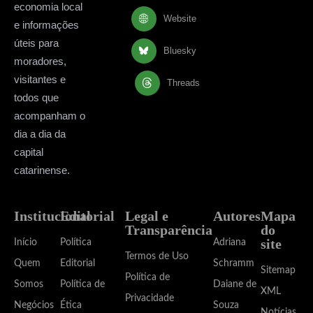
economia local
Website
e informações
úteis para
Bluesky
moradores,
visitantes e
Threads
todos que
acompanham o
dia a dia da
capital
catarinense.
Institucional
Editorial
Legal e
Autores
Mapa
Transparência
do
site
Início
Política
Adriana
Termos de Uso
Quem
Editorial
Schramm
Sitemap
Política de
Somos
Política de
Daiane de
XML
Privacidade
Negócios
Ética
Souza
Notícias