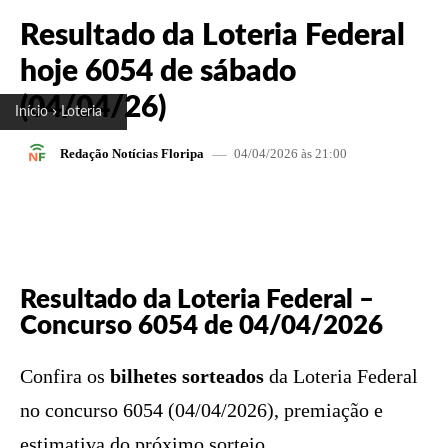
Resultado da Loteria Federal
hoje 6054 de sábado
(04/04/26)
Início
Loteria
04/04/2026 às 21:00
Redação Notícias Floripa
FACEBOOK
X
PINTEREST
W
Resultado da Loteria Federal –
Concurso 6054 de 04/04/2026
Confira os
bilhetes sorteados
da Loteria Federal
no concurso 6054 (04/04/2026), premiação e
estimativa do próximo sorteio.