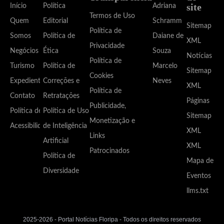
site
Início
Política
Adriana
Termos de Uso
Quem
Editorial
Schramm
Sitemap
Política de
Somos
Política de
Daiane de
XML
Privacidade
Negócios
Ética
Souza
Notícias
Política de
Turismo
Política de
Marcelo
Sitemap
Cookies
Expediente
Correções e
Neves
XML
Política de
Contato
Retratações
Páginas
Publicidade,
Política de
Política de Uso
Sitemap
Monetização e
Acessibilidade
de Inteligência
XML
Links
Artificial
XML
Patrocinados
Política de
Mapa de
Diversidade
Eventos
llms.txt
2025-2026 - Portal Notícias Floripa - Todos os direitos reservados