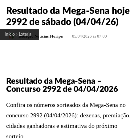
Resultado da Mega-Sena hoje
2992 de sábado (04/04/26)
Início
Loteria
05/04/2026 às 07:00
Redação Notícias Floripa
FACEBOOK
X
PINTEREST
W
Resultado da Mega-Sena –
Concurso 2992 de 04/04/2026
Confira os números sorteados da Mega-Sena no
concurso 2992 (04/04/2026): dezenas, premiação,
cidades ganhadoras e estimativa do próximo
sorteio.