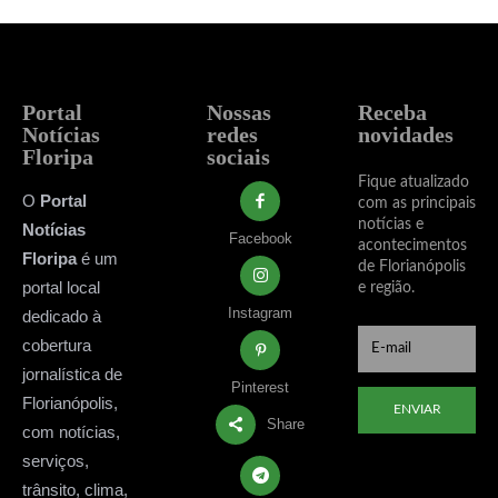
Portal
Nossas
Receba
Notícias
redes
novidades
Floripa
sociais
Fique atualizado
O
Portal
com as principais
notícias e
Notícias
Facebook
acontecimentos
Floripa
é um
de Florianópolis
portal local
e região.
Instagram
dedicado à
cobertura
jornalística de
Pinterest
Florianópolis,
ENVIAR
Share
com notícias,
serviços,
trânsito, clima,