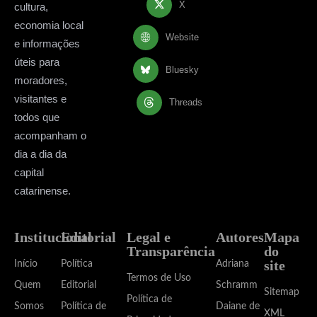
X
cultura,
economia local
Website
e informações
úteis para
Bluesky
moradores,
visitantes e
Threads
todos que
acompanham o
dia a dia da
capital
catarinense.
Institucional
Editorial
Legal e
Autores
Mapa
Transparência
do
site
Início
Política
Adriana
Termos de Uso
Quem
Editorial
Schramm
Sitemap
Política de
Somos
Política de
Daiane de
XML