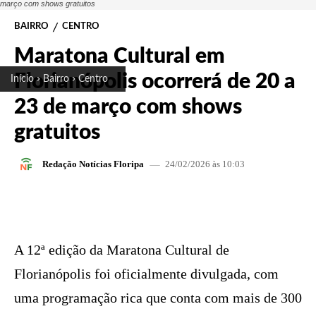
março com shows gratuitos
BAIRRO
CENTRO
Maratona Cultural em
Florianópolis ocorrerá de 20 a
Início
Bairro
Centro
23 de março com shows
gratuitos
24/02/2026 às 10:03
Redação Notícias Floripa
FACEBOOK
X
PINTEREST
W
A 12ª edição da Maratona Cultural de
Florianópolis foi oficialmente divulgada, com
uma programação rica que conta com mais de 300