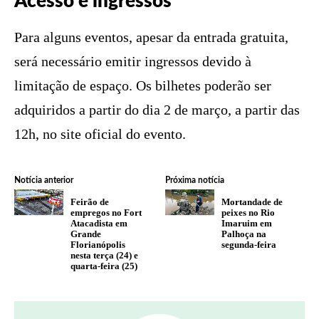
Acesso e ingressos
Para alguns eventos, apesar da entrada gratuita,
será necessário emitir ingressos devido à
limitação de espaço. Os bilhetes poderão ser
adquiridos a partir do dia 2 de março, a partir das
12h, no site oficial do evento.
Notícia anterior
Próxima notícia
Feirão de
Mortandade de
empregos no Fort
peixes no Rio
Atacadista em
Imaruim em
Grande
Palhoça na
Florianópolis
segunda-feira
nesta terça (24) e
quarta-feira (25)