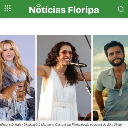
(Foto: ND Mais / Divulgação) Maratona Cultural em Florianópolis ocorrerá de 20 a 23 de