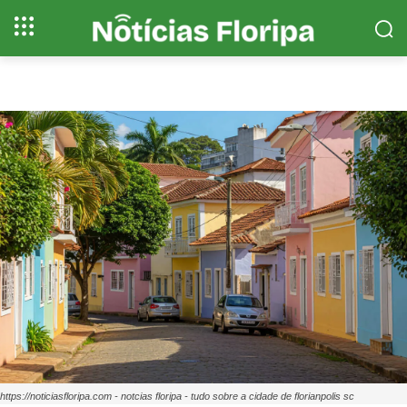
https://noticiasfloripa.com - notcias floripa - tudo sobre a cidade de florianpolis sc