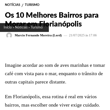
NOTÍCIAS
TURISMO
Os 10 Melhores Bairros para
Morar em Florianópolis
Início
Notícias
Turismo
21/07/2025 às 17:06
Marcio Fernando Moreira (Lord)
FACEBOOK
X
PINTEREST
W
Imagine acordar ao som de aves marinhas e tomar
café com vista para o mar, enquanto o trânsito de
outras capitais parece distante.
Em Florianópolis, essa rotina é real em vários
bairros, mas escolher onde viver exige cuidado.