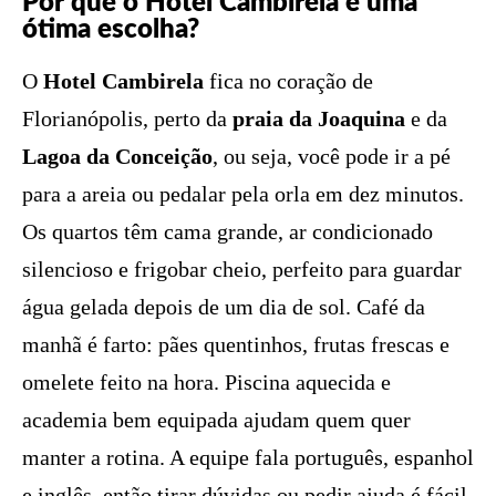
Por que o Hotel Cambirela é uma
ótima escolha?
O
Hotel Cambirela
fica no coração de
Florianópolis, perto da
praia da Joaquina
e da
Lagoa da Conceição
, ou seja, você pode ir a pé
para a areia ou pedalar pela orla em dez minutos.
Os quartos têm cama grande, ar condicionado
silencioso e frigobar cheio, perfeito para guardar
água gelada depois de um dia de sol. Café da
manhã é farto: pães quentinhos, frutas frescas e
omelete feito na hora. Piscina aquecida e
academia bem equipada ajudam quem quer
manter a rotina. A equipe fala português, espanhol
e inglês, então tirar dúvidas ou pedir ajuda é fácil.