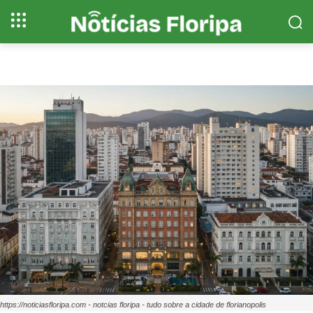
https://noticiasfloripa.com - notcias floripa - tudo sobre a cidade de florianopolis