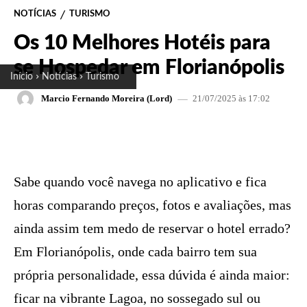
NOTÍCIAS
TURISMO
Os 10 Melhores Hotéis para
se Hospedar em Florianópolis
Início
Notícias
Turismo
21/07/2025 às 17:02
Marcio Fernando Moreira (Lord)
FACEBOOK
X
PINTEREST
W
Sabe quando você navega no aplicativo e fica
horas comparando preços, fotos e avaliações, mas
ainda assim tem medo de reservar o hotel errado?
Em Florianópolis, onde cada bairro tem sua
própria personalidade, essa dúvida é ainda maior:
ficar na vibrante Lagoa, no sossegado sul ou