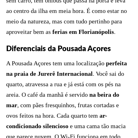
sem carro, tem ônibus que passa na porta e leva
ao centro da ilha em meia hora. É como estar no
meio da natureza, mas com tudo pertinho para
aproveitar bem as
ferias em Florianópolis
.
Diferenciais da Pousada Açores
A Pousada Açores tem uma localização
perfeita
na praia de Jurerê Internacional
. Você sai do
quarto, atravessa a rua e já está com os pés na
areia. O café da manhã é servido
na beira do
mar
, com pães fresquinhos, frutas cortadas e
ovos feitos na hora. Cada quarto tem
ar-
condicionado silencioso
e uma cama tão macia
que parece nuvem. O Wi-Fi funciona em todo