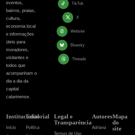
eventos,
TikTok
bairros, praias,
X
cultura,
economia local
Website
e informações
úteis para
Bluesky
moradores,
visitantes e
Threads
todos que
acompanham o
dia a dia da
capital
catarinense.
Institucional
Editorial
Legal e
Autores
Mapa
Transparência
do
site
Início
Política
Adriana
Termos de Uso