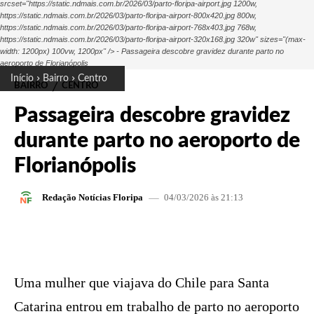
srcset="https://static.ndmais.com.br/2026/03/parto-floripa-airport.jpg 1200w,
https://static.ndmais.com.br/2026/03/parto-floripa-airport-800x420.jpg 800w,
https://static.ndmais.com.br/2026/03/parto-floripa-airport-768x403.jpg 768w,
https://static.ndmais.com.br/2026/03/parto-floripa-airport-320x168.jpg 320w" sizes="(max-
width: 1200px) 100vw, 1200px" /> - Passageira descobre gravidez durante parto no
aeroporto de Florianópolis
Início
Bairro
Centro
BAIRRO
CENTRO
Passageira descobre gravidez
durante parto no aeroporto de
Florianópolis
04/03/2026 às 21:13
Redação Notícias Floripa
FACEBOOK
X
PINTEREST
W
Uma mulher que viajava do Chile para Santa
Catarina entrou em trabalho de parto no aeroporto