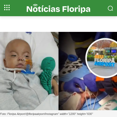
Foto: Floripa Airport/@floripaairport/Instagram" width="1200" height="630"