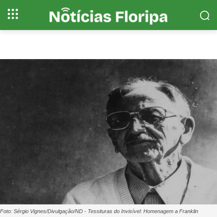
Foto: Sérgio Vignes/Divulgação/ND - Tessituras do Invisível: Homenagem a Franklin