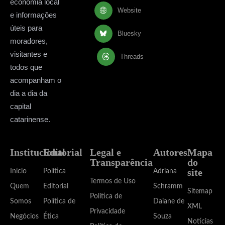
economia local
Website
e informações
úteis para
Bluesky
moradores,
visitantes e
Threads
todos que
acompanham o
dia a dia da
capital
catarinense.
Institucional
Editorial
Legal e
Autores
Mapa
Transparência
do
site
Início
Política
Adriana
Termos de Uso
Quem
Editorial
Schramm
Sitemap
Política de
Somos
Política de
Daiane de
XML
Privacidade
Negócios
Ética
Souza
Notícias