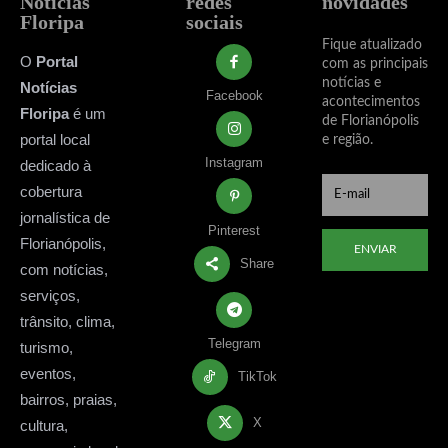
Notícias
redes
novidades
Floripa
sociais
Fique atualizado
O
Portal
com as principais
notícias e
Notícias
Facebook
acontecimentos
Floripa
é um
de Florianópolis
portal local
e região.
Instagram
dedicado à
cobertura
jornalística de
Pinterest
Florianópolis,
ENVIAR
Share
com notícias,
serviços,
trânsito, clima,
Telegram
turismo,
eventos,
TikTok
bairros, praias,
X
cultura,