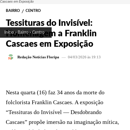
Cascaes em Exposição
BAIRRO
CENTRO
Tessituras do Invisível:
Homenagem a Franklin
Início
Bairro
Centro
Cascaes em Exposição
04/03/2026 às 19:13
Redação Notícias Floripa
FACEBOOK
X
PINTEREST
W
Nesta quarta (16) faz 34 anos da morte do
folclorista Franklin Cascaes. A exposição
“Tessituras do Invisível — Desdobrando
Cascaes” propõe imersão na imaginação mítica,