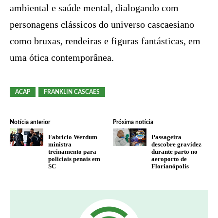
ambiental e saúde mental, dialogando com
personagens clássicos do universo cascaesiano
como bruxas, rendeiras e figuras fantásticas, em
uma ótica contemporânea.
ACAP
FRANKLIN CASCAES
Notícia anterior
Próxima notícia
Fabrício Werdum
Passageira
ministra
descobre gravidez
treinamento para
durante parto no
policiais penais em
aeroporto de
SC
Florianópolis