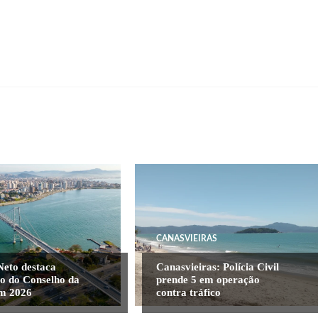
CANASVIEIRAS
Neto destaca
Canasvieiras: Polícia Civil
o do Conselho da
prende 5 em operação
m 2026
contra tráfico