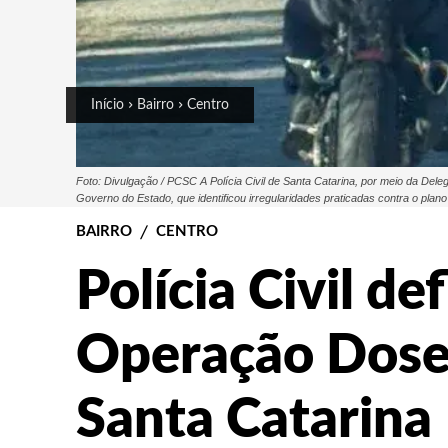
Início
Bairro
Centro
Foto: Divulgação / PCSC A Polícia Civil de Santa Catarina, por meio da Del
Governo do Estado, que identificou irregularidades praticadas contra o plan
BAIRRO
CENTRO
Polícia Civil de
Operação Dose
Santa Catarina