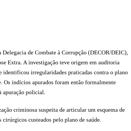
X
PINTEREST
WHATSAPP
LINKEDIN
o da Delegacia de Combate à Corrupção (DECOR/DEIC),
ose Extra. A investigação teve origem em auditoria
 identificou irregularidades praticadas contra o plano
e. Os indícios apurados foram então formalmente
à apuração policial.
zação criminosa suspeita de articular um esquema de
cirúrgicos custeados pelo plano de saúde.