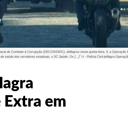
egacia de Combate à Corrupção (DECOR/DEIC), deflagrou nesta quinta-feira, 9, a Operação Do
o de saúde dos servidores estaduais, o SC Saúde. Os […]" /> - Polícia Civil deflagra Opera
flagra
 Extra em