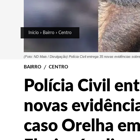
Início
Bairro
Centro
(Foto: ND Mais / Divulgação) Polícia Civil entrega 35 novas evidências sobr
BAIRRO
CENTRO
Polícia Civil en
novas evidênci
caso Orelha e