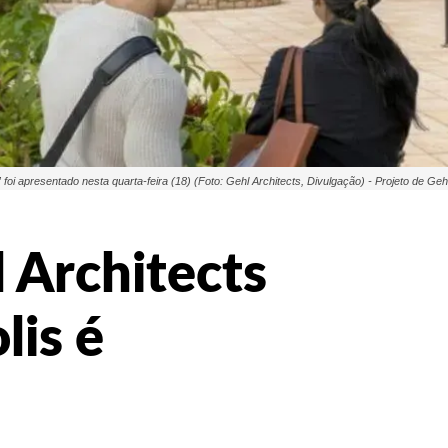
i apresentado nesta quarta-feira (18) (Foto: Gehl Architects, Divulgação) - Projeto de Gehl
 Architects
lis é