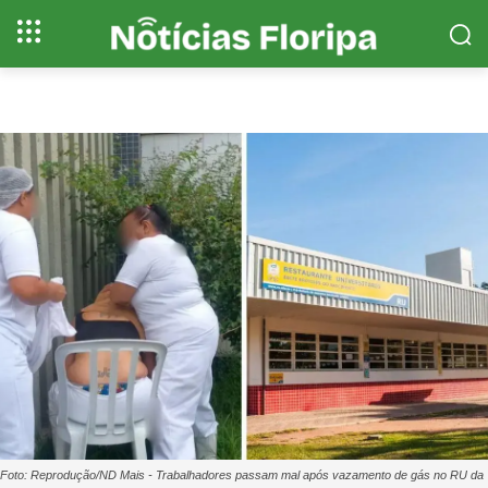
Foto: Reprodução/ND Mais - Trabalhadores passam mal após vazamento de gás no RU da