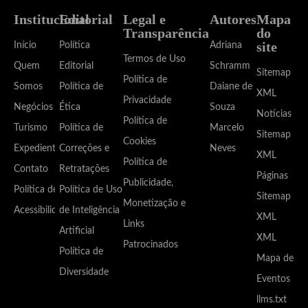
Institucional
Editorial
Legal e
Autores
Mapa
Transparência
do
site
Início
Política
Adriana
Termos de Uso
Quem
Editorial
Schramm
Sitemap
Política de
Somos
Política de
Daiane de
XML
Privacidade
Negócios
Ética
Souza
Notícias
Política de
Turismo
Política de
Marcelo
Sitemap
Cookies
Expediente
Correções e
Neves
XML
Política de
Contato
Retratações
Páginas
Publicidade,
Política de
Política de Uso
Sitemap
Monetização e
Acessibilidade
de Inteligência
XML
Links
Artificial
XML
Patrocinados
Política de
Mapa de
Diversidade
Eventos
llms.txt