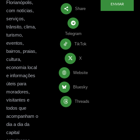
Florianópolis,
ENVIAR
Share
com notícias,
serviços,
trânsito, clima,
Telegram
turismo,
eventos,
TikTok
bairros, praias,
X
cultura,
economia local
Website
e informações
úteis para
Bluesky
moradores,
visitantes e
Threads
todos que
acompanham o
dia a dia da
capital