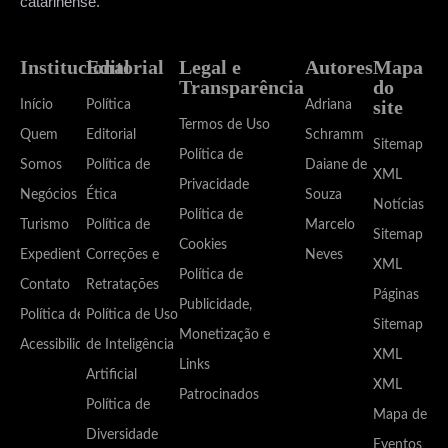
catarinense.
Institucional
Editorial
Legal e
Autores
Mapa
Transparência
do
site
Início
Política
Adriana
Termos de Uso
Quem
Editorial
Schramm
Sitemap
Política de
Somos
Política de
Daiane de
XML
Privacidade
Negócios
Ética
Souza
Notícias
Política de
Turismo
Política de
Marcelo
Sitemap
Cookies
Expediente
Correções e
Neves
XML
Política de
Contato
Retratações
Páginas
Publicidade,
Política de
Política de Uso
Sitemap
Monetização e
Acessibilidade
de Inteligência
XML
Links
Artificial
XML
Patrocinados
Política de
Mapa de
Diversidade
Eventos