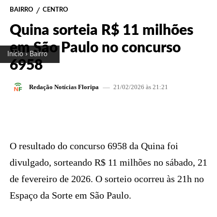
BAIRRO
CENTRO
Quina sorteia R$ 11 milhões
em São Paulo no concurso
Início
Bairro
6958
21/02/2026 às 21:21
Redação Notícias Floripa
FACEBOOK
X
PINTEREST
W
O resultado do concurso 6958 da Quina foi
divulgado, sorteando R$ 11 milhões no sábado, 21
de fevereiro de 2026. O sorteio ocorreu às 21h no
Espaço da Sorte em São Paulo.