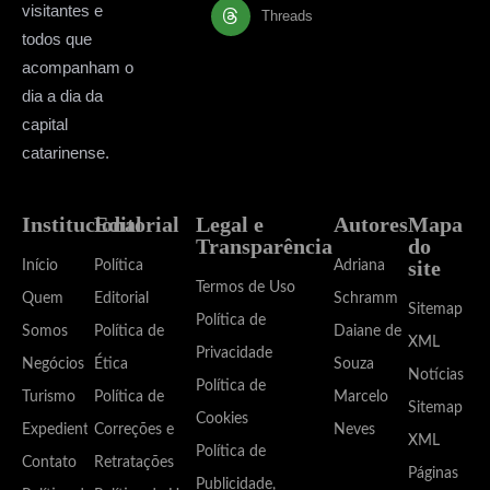
visitantes e
Threads
todos que
acompanham o
dia a dia da
capital
catarinense.
Institucional
Editorial
Legal e
Autores
Mapa
Transparência
do
site
Início
Política
Adriana
Termos de Uso
Quem
Editorial
Schramm
Sitemap
Política de
Somos
Política de
Daiane de
XML
Privacidade
Negócios
Ética
Souza
Notícias
Política de
Turismo
Política de
Marcelo
Sitemap
Cookies
Expediente
Correções e
Neves
XML
Política de
Contato
Retratações
Páginas
Publicidade,