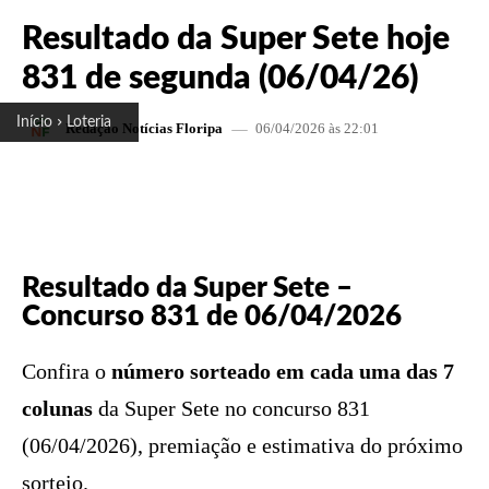
Resultado da Super Sete hoje
831 de segunda (06/04/26)
Início
Loteria
06/04/2026 às 22:01
Redação Notícias Floripa
FACEBOOK
X
PINTEREST
W
Resultado da Super Sete –
Concurso 831 de 06/04/2026
Confira o
número sorteado em cada uma das 7
colunas
da Super Sete no concurso 831
(06/04/2026), premiação e estimativa do próximo
sorteio.