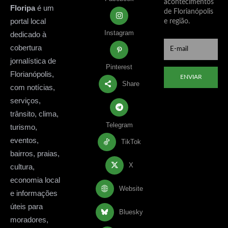
acontecimentos
Floripa
é um
de Florianópolis
portal local
e região.
Instagram
dedicado à
cobertura
jornalística de
Pinterest
Florianópolis,
ENVIAR
Share
com notícias,
serviços,
trânsito, clima,
Telegram
turismo,
eventos,
TikTok
bairros, praias,
X
cultura,
economia local
Website
e informações
úteis para
Bluesky
moradores,