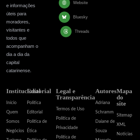
Website
e informações
úteis para
Bluesky
moradores,
visitantes e
Threads
todos que
acompanham o
dia a dia da
capital
catarinense.
Institucional
Editorial
Legal e
Autores
Mapa
Transparência
do
site
Início
Política
Adriana
Termos de Uso
Quem
Editorial
Schramm
Sitemap
Política de
Somos
Política de
Daiane de
XML
Privacidade
Negócios
Ética
Souza
Notícias
Política de