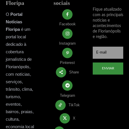
Floripa
sociais
Fique atualizado
O
Portal
com as principais
notícias e
Notícias
Facebook
acontecimentos
Floripa
é um
de Florianópolis
portal local
e região.
Instagram
dedicado à
cobertura
jornalística de
Pinterest
Florianópolis,
ENVIAR
Share
com notícias,
serviços,
trânsito, clima,
Telegram
turismo,
eventos,
TikTok
bairros, praias,
X
cultura,
economia local