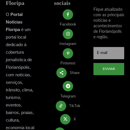
Floripa
sociais
Fique atualizado
O
Portal
com as principais
notícias e
Notícias
Facebook
acontecimentos
Floripa
é um
de Florianópolis
portal local
e região.
Instagram
dedicado à
cobertura
jornalística de
Pinterest
Florianópolis,
ENVIAR
Share
com notícias,
serviços,
trânsito, clima,
Telegram
turismo,
eventos,
TikTok
bairros, praias,
X
cultura,
economia local