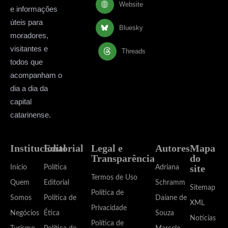
Website
e informações
úteis para
Bluesky
moradores,
visitantes e
Threads
todos que
acompanham o
dia a dia da
capital
catarinense.
Institucional
Editorial
Legal e
Autores
Mapa
Transparência
do
site
Início
Política
Adriana
Termos de Uso
Quem
Editorial
Schramm
Sitemap
Política de
Somos
Política de
Daiane de
XML
Privacidade
Negócios
Ética
Souza
Notícias
Política de