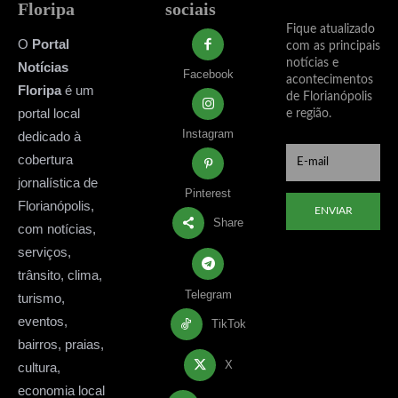
Floripa
sociais
Fique atualizado
O
Portal
com as principais
notícias e
Notícias
Facebook
acontecimentos
Floripa
é um
de Florianópolis
portal local
e região.
Instagram
dedicado à
cobertura
jornalística de
Pinterest
Florianópolis,
ENVIAR
Share
com notícias,
serviços,
trânsito, clima,
Telegram
turismo,
eventos,
TikTok
bairros, praias,
X
cultura,
economia local