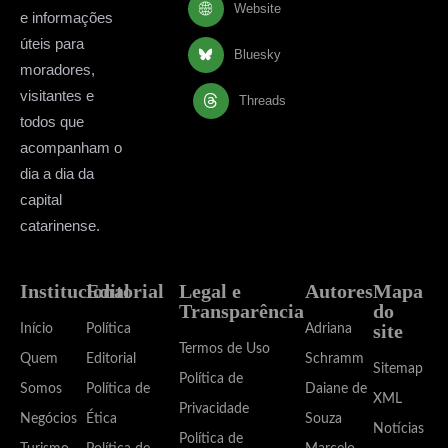
Website
e informações
úteis para
Bluesky
moradores,
visitantes e
Threads
todos que
acompanham o
dia a dia da
capital
catarinense.
Institucional
Editorial
Legal e
Autores
Mapa
Transparência
do
site
Início
Política
Adriana
Termos de Uso
Quem
Editorial
Schramm
Sitemap
Política de
Somos
Política de
Daiane de
XML
Privacidade
Negócios
Ética
Souza
Notícias
Política de