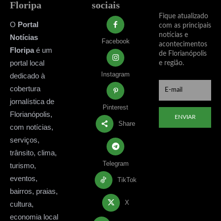
Floripa
sociais
Fique atualizado
O
Portal
com as principais
notícias e
Notícias
Facebook
acontecimentos
Floripa
é um
de Florianópolis
portal local
e região.
Instagram
dedicado à
cobertura
jornalística de
Pinterest
Florianópolis,
ENVIAR
Share
com notícias,
serviços,
trânsito, clima,
Telegram
turismo,
eventos,
TikTok
bairros, praias,
X
cultura,
economia local