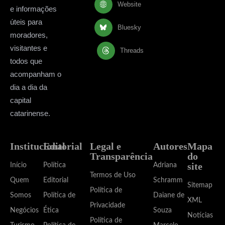
Website
e informações
úteis para
Bluesky
moradores,
visitantes e
Threads
todos que
acompanham o
dia a dia da
capital
catarinense.
Institucional
Editorial
Legal e
Autores
Mapa
Transparência
do
site
Início
Política
Adriana
Termos de Uso
Quem
Editorial
Schramm
Sitemap
Política de
Somos
Política de
Daiane de
XML
Privacidade
Negócios
Ética
Souza
Notícias
Política de