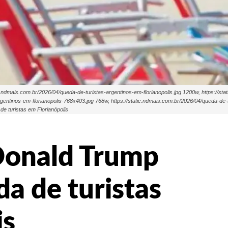
ndmais.com.br/2026/04/queda-de-turistas-argentinos-em-florianopolis.jpg 1200w, https://sta
rgentinos-em-florianopolis-768x403.jpg 768w, https://static.ndmais.com.br/2026/04/queda-de-
e turistas em Florianópolis
Donald Trump
a de turistas
is