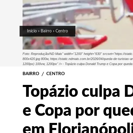
Início
Bairro
Centro
Foto: Reprodução/ND Mais" width="1200" height="630" srcset="https://static.
800x420.jpg 800w, https://static.ndmais.com.br/2026/04/queda-de-turistas-a
1200px) 100vw, 1200px" /> - Topázio culpa Donald Trump e Copa por queda d
BAIRRO
CENTRO
Topázio culpa 
e Copa por qued
em Florianópol