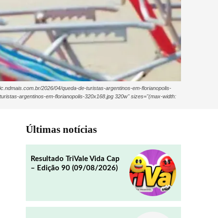
tic.ndmais.com.br/2026/04/queda-de-turistas-argentinos-em-florianopolis-
turistas-argentinos-em-florianopolis-320x168.jpg 320w" sizes="(max-width:
Últimas notícias
Resultado TriVale Vida Cap
– Edição 90 (09/08/2026)