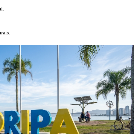
l.
rais.