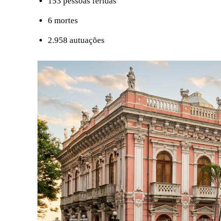
153 pessoas feridas
6 mortes
2.958 autuações