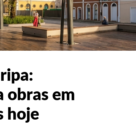
ripa:
ia obras em
s hoje