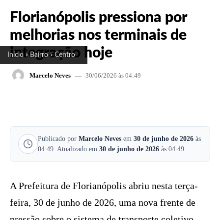
Florianópolis pressiona por
melhorias nos terminais de
integração hoje
Início
Bairro
Centro
30/06/2026 às 04:49
Marcelo Neves
FACEBOOK
X
PINTEREST
W
Publicado por
Marcelo Neves
em
30 de junho de 2026
às
04:49. Atualizado em
30 de junho de 2026
às 04:49.
A Prefeitura de Florianópolis abriu nesta terça-
feira, 30 de junho de 2026, uma nova frente de
pressão sobre o sistema de transporte coletivo