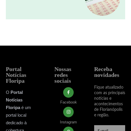
Portal
Nossas
Receba
Notícias
redes
novidades
Floripa
sociais
Fique atualizado
O
Portal
com as principais
notícias e
Notícias
Facebook
acontecimentos
Floripa
é um
de Florianópolis
portal local
e região.
Instagram
dedicado à
cobertura