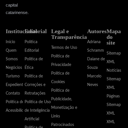
capital
catarinense.
Institucional
Editorial
Legal e
Autores
Mapa
Transparência
do
site
Início
Política
Adriana
Termos de Uso
Quem
Editorial
Schramm
Sitemap
Política de
Somos
Política de
Daiane de
XML
Privacidade
Negócios
Ética
Souza
Notícias
Política de
Turismo
Política de
Marcelo
Sitemap
Cookies
Expediente
Correções e
Neves
XML
Política de
Contato
Retratações
Páginas
Publicidade,
Política de
Política de Uso
Sitemap
Monetização e
Acessibilidade
de Inteligência
XML
Links
Artificial
XML
Patrocinados
Política de