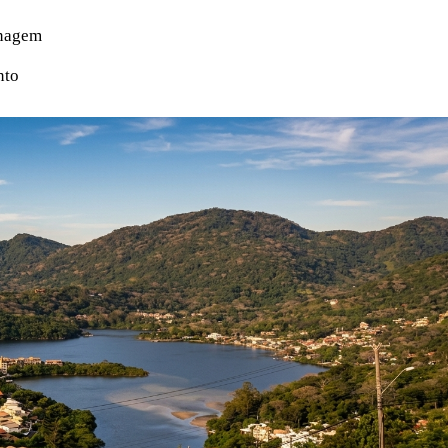
enagem
nto