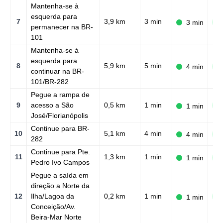
Mantenha-se à
esquerda para
7
3,9 km
3 min
3 min
N
permanecer na BR-
101
Mantenha-se à
esquerda para
8
5,9 km
5 min
4 min
N
continuar na BR-
101/BR-282
Pegue a rampa de
9
acesso a São
0,5 km
1 min
N
1 min
José/Florianópolis
Continue para BR-
10
5,1 km
4 min
4 min
N
282
Continue para Pte.
11
1,3 km
1 min
1 min
N
Pedro Ivo Campos
Pegue a saída em
direção a Norte da
12
Ilha/Lagoa da
0,2 km
1 min
N
1 min
Conceição/Av.
Beira-Mar Norte