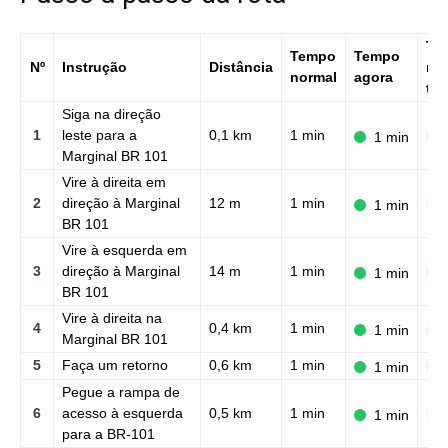
Tr
Tempo
Tempo
Nº
Instrução
Distância
no
normal
agora
tre
Siga na direção
1
leste para a
0,1 km
1 min
N
1 min
Marginal BR 101
Vire à direita em
2
direção à Marginal
12 m
1 min
N
1 min
BR 101
Vire à esquerda em
3
direção à Marginal
14 m
1 min
N
1 min
BR 101
Vire à direita na
4
0,4 km
1 min
1 min
N
Marginal BR 101
5
Faça um retorno
0,6 km
1 min
1 min
N
Pegue a rampa de
6
acesso à esquerda
0,5 km
1 min
N
1 min
para a BR-101