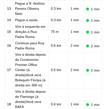
Pegue a R. Antônio
13
Pereira Oliveira
0,3 km
1 min
N
1 min
Neto
14
Pegue a saída
0,3 km
1 min
1 min
N
Vire à esquerda em
15
direção à Rua
75 m
1 min
N
1 min
Padre Roma
Continue para Rua
16
0,6 km
2 min
2 min
N
Padre Roma
Vire à direita depois
de Condomínio
Premier Office
17
Center (à
0,5 km
2 min
N
2 min
direita)Você verá
Botequim Floripa (à
direita em 300 m)
Vire à direita depois
de Flamingo (à
direita)Você verá
18
0,4 km
1 min
1 min
N
RAFA