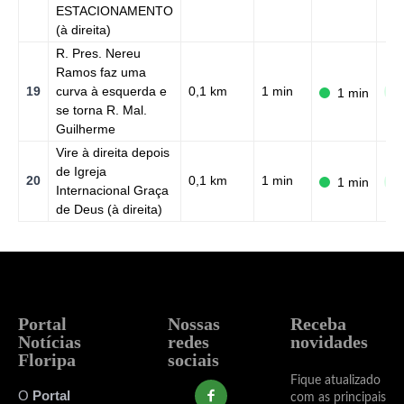
ESTACIONAMENTO
(à direita)
R. Pres. Nereu
Ramos faz uma
19
curva à esquerda e
0,1 km
1 min
N
1 min
se torna R. Mal.
Guilherme
Vire à direita depois
de Igreja
20
0,1 km
1 min
1 min
N
Internacional Graça
de Deus (à direita)
Portal
Nossas
Receba
Notícias
redes
novidades
Floripa
sociais
Fique atualizado
O
Portal
com as principais