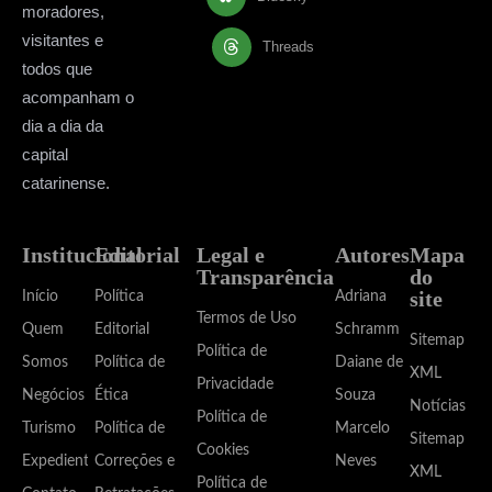
moradores,
visitantes e
Threads
todos que
acompanham o
dia a dia da
capital
catarinense.
Institucional
Editorial
Legal e
Autores
Mapa
Transparência
do
site
Início
Política
Adriana
Termos de Uso
Quem
Editorial
Schramm
Sitemap
Política de
Somos
Política de
Daiane de
XML
Privacidade
Negócios
Ética
Souza
Notícias
Política de
Turismo
Política de
Marcelo
Sitemap
Cookies
Expediente
Correções e
Neves
XML
Política de