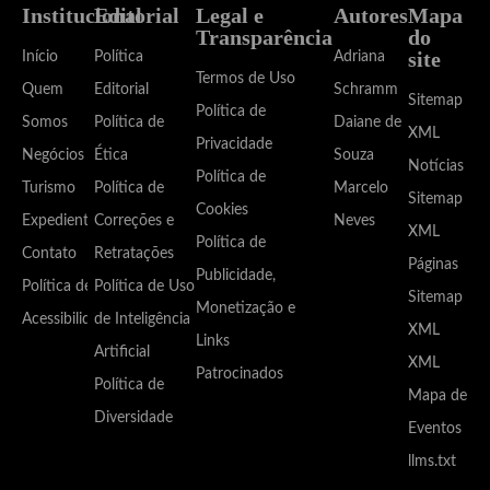
Institucional
Editorial
Legal e
Autores
Mapa
Transparência
do
site
Início
Política
Adriana
Termos de Uso
Quem
Editorial
Schramm
Sitemap
Política de
Somos
Política de
Daiane de
XML
Privacidade
Negócios
Ética
Souza
Notícias
Política de
Turismo
Política de
Marcelo
Sitemap
Cookies
Expediente
Correções e
Neves
XML
Política de
Contato
Retratações
Páginas
Publicidade,
Política de
Política de Uso
Sitemap
Monetização e
Acessibilidade
de Inteligência
XML
Links
Artificial
XML
Patrocinados
Política de
Mapa de
Diversidade
Eventos
llms.txt