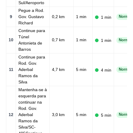
Sul/Aeroporto
Pegue a Rod.
9
Gov. Gustavo
0,2 km
1 min
Normal
1 min
Richard
Continue para
Túnel
10
0,7 km
1 min
1 min
Normal
Antonieta de
Barros
Continue para
Rod. Gov.
11
Aderbal
4,7 km
5 min
Normal
4 min
Ramos da
Silva
Mantenha-se à
esquerda para
continuar na
Rod. Gov.
12
Aderbal
3,0 km
5 min
Normal
5 min
Ramos da
Silva/SC-