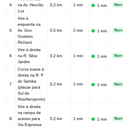
4
na Av. Hercílio
0,2 km
1 min
Normal
1 min
Luz
Vire à
esquerda na
5
Av. Gov.
0,5 km
2 min
Normal
1 min
Gustavo
Richard
Vire à direita
6
na R. Silva
0,2 km
1 min
Normal
1 min
Jardim
Curva suave à
direita na R. P
do Samba
7
0,2 km
1 min
1 min
Normal
(placas para
Sul da
IIha/Aeroporto)
Vire à direita
na rampa de
8
acesso para
0,2 km
1 min
Normal
1 min
Via Expressa