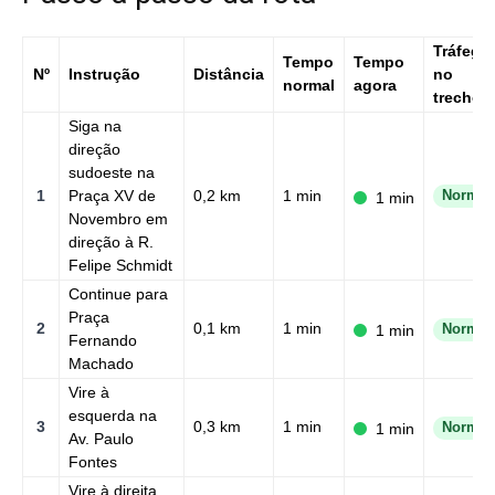
Tráfego
Tempo
Tempo
Nº
Instrução
Distância
no
normal
agora
trecho
Siga na
direção
sudoeste na
1
Praça XV de
0,2 km
1 min
Normal
1 min
Novembro em
direção à R.
Felipe Schmidt
Continue para
Praça
2
0,1 km
1 min
1 min
Normal
Fernando
Machado
Vire à
esquerda na
3
0,3 km
1 min
1 min
Normal
Av. Paulo
Fontes
Vire à direita