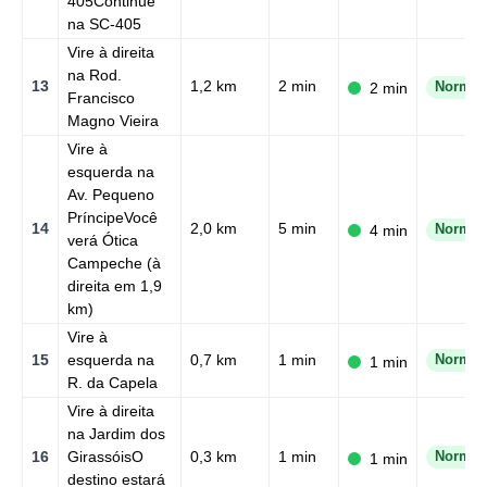
405Continue
na SC-405
Vire à direita
na Rod.
13
1,2 km
2 min
2 min
Normal
Francisco
Magno Vieira
Vire à
esquerda na
Av. Pequeno
PríncipeVocê
14
2,0 km
5 min
4 min
Normal
verá Ótica
Campeche (à
direita em 1,9
km)
Vire à
15
esquerda na
0,7 km
1 min
Normal
1 min
R. da Capela
Vire à direita
na Jardim dos
16
GirassóisO
0,3 km
1 min
Normal
1 min
destino estará