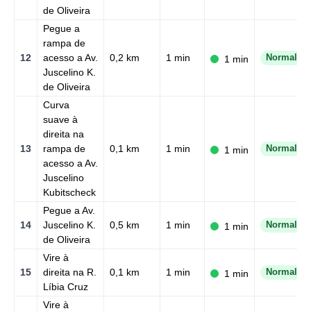
de Oliveira
Pegue a
rampa de
12
acesso a Av.
0,2 km
1 min
Normal
1 min
Juscelino K.
de Oliveira
Curva
suave à
direita na
13
rampa de
0,1 km
1 min
Normal
1 min
acesso a Av.
Juscelino
Kubitscheck
Pegue a Av.
14
Juscelino K.
0,5 km
1 min
Normal
1 min
de Oliveira
Vire à
15
direita na R.
0,1 km
1 min
Normal
1 min
Líbia Cruz
Vire à