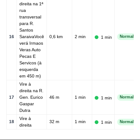
direita na 1ª
rua
transversal
para R.
Santos
16
SaraivaVocê
0,6 km
2 min
Normal
1 min
verá Irmaos
Veras Auto
Pecas E
Servicos (à
esquerda
em 450 m)
Vire à
direita na R.
17
Gen. Eurico
46 m
1 min
Normal
1 min
Gaspar
Dutra
Vire à
18
32 m
1 min
1 min
Normal
direita