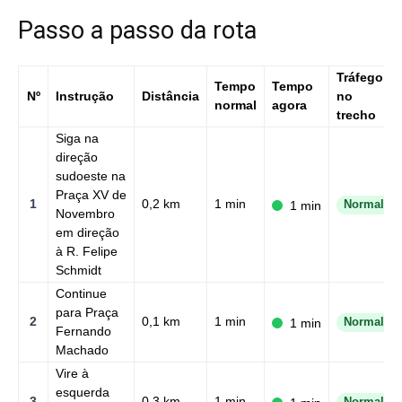
Passo a passo da rota
Tráfego
Tempo
Tempo
Nº
Instrução
Distância
no
normal
agora
trecho
Siga na
direção
sudoeste na
Praça XV de
1
0,2 km
1 min
1 min
Normal
Novembro
em direção
à R. Felipe
Schmidt
Continue
para Praça
2
0,1 km
1 min
1 min
Normal
Fernando
Machado
Vire à
esquerda
3
0,3 km
1 min