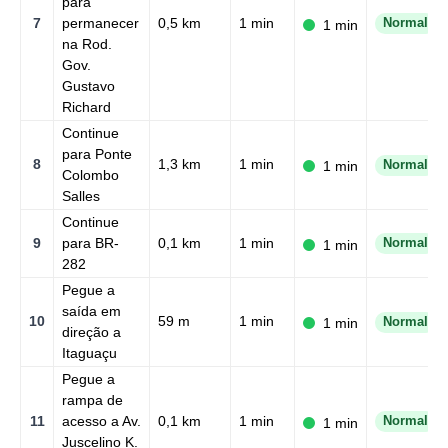
para
7
permanecer
0,5 km
1 min
Normal
1 min
na Rod.
Gov.
Gustavo
Richard
Continue
para Ponte
8
1,3 km
1 min
1 min
Normal
Colombo
Salles
Continue
9
para BR-
0,1 km
1 min
Normal
1 min
282
Pegue a
saída em
10
59 m
1 min
1 min
Normal
direção a
Itaguaçu
Pegue a
rampa de
11
acesso a Av.
0,1 km
1 min
Normal
1 min
Juscelino K.