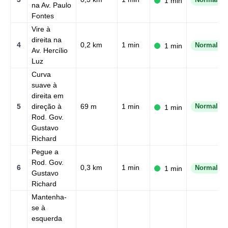
1 min
Normal
na Av. Paulo
Fontes
Vire à
direita na
4
0,2 km
1 min
1 min
Normal
Av. Hercílio
Luz
Curva
suave à
direita em
5
direção à
69 m
1 min
Normal
1 min
Rod. Gov.
Gustavo
Richard
Pegue a
Rod. Gov.
6
0,3 km
1 min
1 min
Normal
Gustavo
Richard
Mantenha-
se à
esquerda