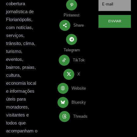
cobertura
jornalística de
Pinterest
Florianópolis,
ENVIAR
Share
com notícias,
serviços,
trânsito, clima,
Telegram
turismo,
eventos,
TikTok
bairros, praias,
X
cultura,
economia local
Website
e informações
úteis para
Bluesky
moradores,
visitantes e
Threads
todos que
acompanham o