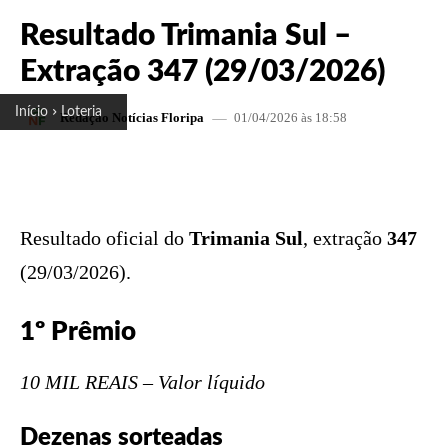
Resultado Trimania Sul –
Extração 347 (29/03/2026)
Início
Loteria
01/04/2026 às 18:58
Redação Notícias Floripa
FACEBOOK
X
PINTEREST
W
Resultado oficial do
Trimania Sul
, extração
347
(29/03/2026).
1º Prêmio
10 MIL REAIS – Valor líquido
Dezenas sorteadas