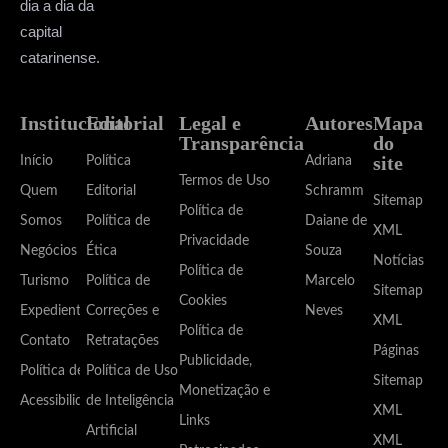
dia a dia da
capital
catarinense.
Institucional
Editorial
Legal e
Autores
Mapa
Transparência
do
site
Início
Política
Adriana
Termos de Uso
Quem
Editorial
Schramm
Sitemap
Política de
Somos
Política de
Daiane de
XML
Privacidade
Negócios
Ética
Souza
Notícias
Política de
Turismo
Política de
Marcelo
Sitemap
Cookies
Expediente
Correções e
Neves
XML
Política de
Contato
Retratações
Páginas
Publicidade,
Política de
Política de Uso
Sitemap
Monetização e
Acessibilidade
de Inteligência
XML
Links
Artificial
XML