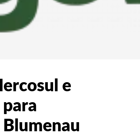
ercosul e
 para
e Blumenau