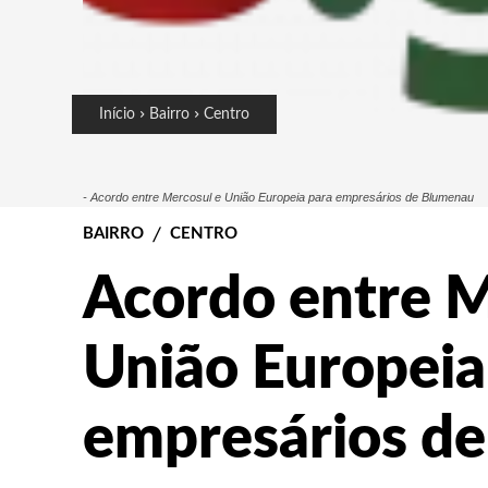
Início
Bairro
Centro
- Acordo entre Mercosul e União Europeia para empresários de Blumenau
BAIRRO
CENTRO
Acordo entre M
União Europeia
empresários d