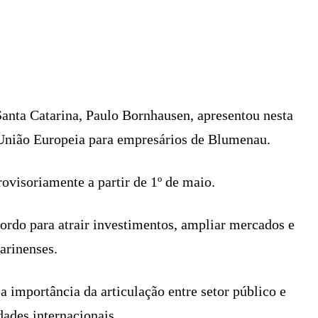
X
PINTEREST
WHATSAPP
LINKEDIN
Santa Catarina, Paulo Bornhausen, apresentou nesta
 União Europeia para empresários de Blumenau.
rovisoriamente a partir de 1º de maio.
cordo para atrair investimentos, ampliar mercados e
arinenses.
a importância da articulação entre setor público e
dades internacionais.