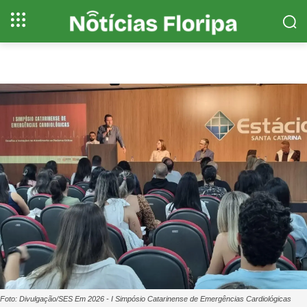
Foto: Divulgação/SES Em 2026 - I Simpósio Catarinense de Emergências Cardiológicas