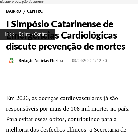
discute prevenção de mortes
BAIRRO
CENTRO
I Simpósio Catarinense de
Emergências Cardiológicas
Início
Bairro
Centro
discute prevenção de mortes
09/04/2026 às 12:36
Redação Notícias Floripa
FACEBOOK
X
PINTEREST
W
Em 2026, as doenças cardiovasculares já são
responsáveis por mais de 108 mil mortes no país.
Para evitar esses óbitos, contribuindo para a
melhoria dos desfechos clínicos, a Secretaria de