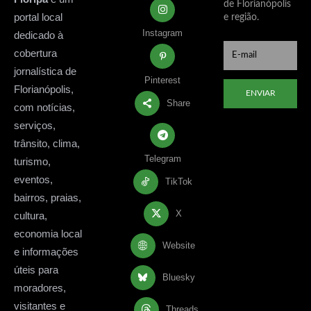
de Florianópolis
portal local
e região.
Instagram
dedicado à
cobertura
jornalística de
Pinterest
Florianópolis,
ENVIAR
Share
com notícias,
serviços,
trânsito, clima,
Telegram
turismo,
eventos,
TikTok
bairros, praias,
X
cultura,
economia local
Website
e informações
úteis para
Bluesky
moradores,
visitantes e
Threads