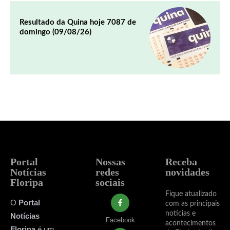
Resultado da Quina hoje 7087 de
domingo (09/08/26)
Portal
Nossas
Receba
Notícias
redes
novidades
Floripa
sociais
Fique atualizado
O
Portal
com as principais
notícias e
Notícias
Facebook
acontecimentos
Floripa
é um