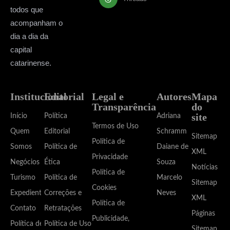
todos que
acompanham o
dia a dia da
capital
catarinense.
Institucional
Editorial
Legal e
Autores
Mapa
Transparência
do
site
Início
Política
Adriana
Termos de Uso
Quem
Editorial
Schramm
Sitemap
Política de
Somos
Política de
Daiane de
XML
Privacidade
Negócios
Ética
Souza
Notícias
Política de
Turismo
Política de
Marcelo
Sitemap
Cookies
Expediente
Correções e
Neves
XML
Política de
Contato
Retratações
Páginas
Publicidade,
Política de
Política de Uso
Sitemap