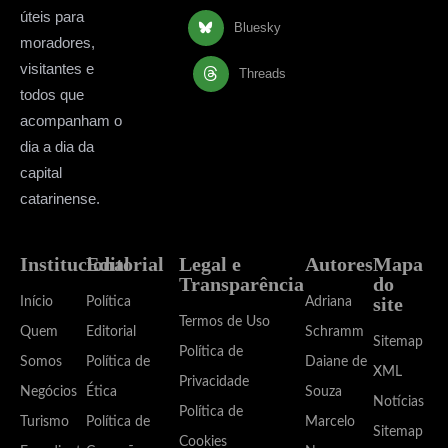
úteis para
Bluesky
moradores,
visitantes e
Threads
todos que
acompanham o
dia a dia da
capital
catarinense.
Institucional
Editorial
Legal e
Autores
Mapa
Transparência
do
site
Início
Política
Adriana
Termos de Uso
Quem
Editorial
Schramm
Sitemap
Política de
Somos
Política de
Daiane de
XML
Privacidade
Negócios
Ética
Souza
Notícias
Política de
Turismo
Política de
Marcelo
Sitemap
Cookies