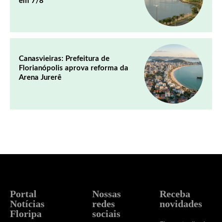
em 7/8
Canasvieiras: Prefeitura de
Florianópolis aprova reforma da
Arena Jurerê
Portal
Nossas
Receba
Notícias
redes
novidades
Floripa
sociais