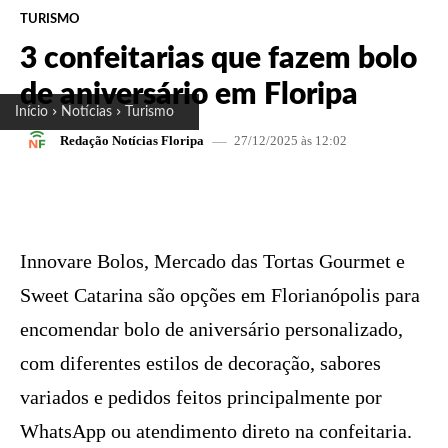
TURISMO
3 confeitarias que fazem bolo
de aniversário em Floripa
Início
Notícias
Turismo
27/12/2025 às 12:02
Redação Notícias Floripa
FACEBOOK
X
PINTEREST
W
Innovare Bolos, Mercado das Tortas Gourmet e
Sweet Catarina são opções em Florianópolis para
encomendar bolo de aniversário personalizado,
com diferentes estilos de decoração, sabores
variados e pedidos feitos principalmente por
WhatsApp ou atendimento direto na confeitaria.