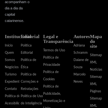
acompanham o
dia a dia da
capital
catarinense.
Institucional
Editorial
Legal e
Autores
Mapa
Transparência
do
site
Início
Política
Adriana
Termos de Uso
Quem
Editorial
Schramm
Sitemap
Política de
Somos
Política de
Daiane de
XML
Privacidade
Negócios
Ética
Souza
Notícias
Política de
Turismo
Política de
Marcelo
Sitemap
Cookies
Expediente
Correções e
Neves
XML
Política de
Contato
Retratações
Páginas
Publicidade,
Política de
Política de Uso
Sitemap
Monetização e
Acessibilidade
de Inteligência
XML