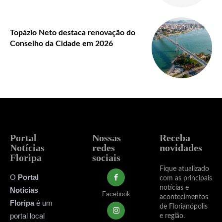
Topázio Neto destaca renovação do
Conselho da Cidade em 2026
Portal
Nossas
Receba
Notícias
redes
novidades
Floripa
sociais
Fique atualizado
O
Portal
com as principais
notícias e
Notícias
Facebook
acontecimentos
Floripa
é um
de Florianópolis
portal local
e região.