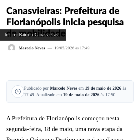
Canasvieiras: Prefeitura de
Florianópolis inicia pesquisa
de mobilidade
Início
Bairro
Canasvieiras
19/05/2026 às 17:49
Marcelo Neves
FACEBOOK
X
PINTEREST
W
Publicado por
Marcelo Neves
em
19 de maio de 2026
às
17:49. Atualizado em
19 de maio de 2026
às 17:50.
A Prefeitura de Florianópolis começou nesta
segunda-feira, 18 de maio, uma nova etapa da
Pesquisa Origem e Destino que vai atualizar o