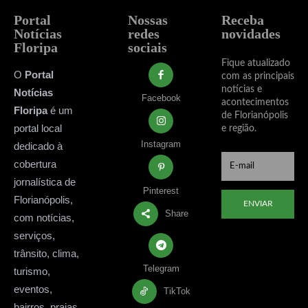
Portal
Nossas
Receba
Notícias
redes
novidades
Floripa
sociais
Fique atualizado
O
Portal
com as principais
notícias e
Notícias
Facebook
acontecimentos
Floripa
é um
de Florianópolis
portal local
e região.
Instagram
dedicado à
cobertura
jornalística de
Pinterest
Florianópolis,
ENVIAR
Share
com notícias,
serviços,
trânsito, clima,
Telegram
turismo,
eventos,
TikTok
bairros, praias,