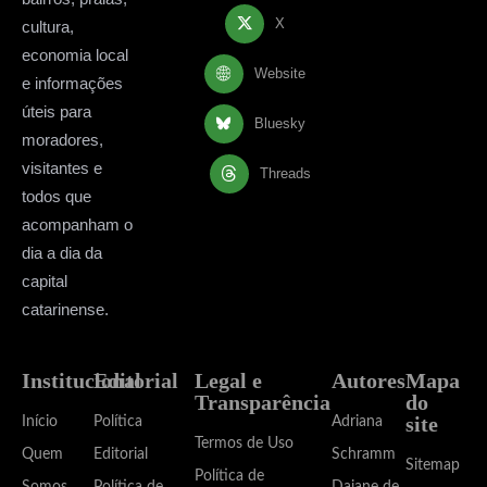
X
cultura,
economia local
Website
e informações
úteis para
Bluesky
moradores,
visitantes e
Threads
todos que
acompanham o
dia a dia da
capital
catarinense.
Institucional
Editorial
Legal e
Autores
Mapa
Transparência
do
site
Início
Política
Adriana
Termos de Uso
Quem
Editorial
Schramm
Sitemap
Política de
Somos
Política de
Daiane de