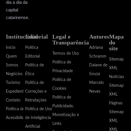
dia a dia da
capital
catarinense.
Institucional
Editorial
Legal e
Autores
Mapa
Transparência
do
site
Início
Política
Adriana
Termos de Uso
Quem
Editorial
Schramm
Sitemap
Política de
Somos
Política de
Daiane de
XML
Privacidade
Negócios
Ética
Souza
Notícias
Política de
Turismo
Política de
Marcelo
Sitemap
Cookies
Expediente
Correções e
Neves
XML
Política de
Contato
Retratações
Páginas
Publicidade,
Política de
Política de Uso
Sitemap
Monetização e
Acessibilidade
de Inteligência
XML
Links
Artificial
XML