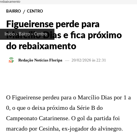
rebaixamento
BAIRRO
CENTRO
Figueirense perde para
Marcílio Dias e fica próximo
Início
Bairro
Centro
do rebaixamento
20/02/2026 às 22:31
Redação Notícias Floripa
FACEBOOK
X
PINTEREST
W
O Figueirense perdeu para o Marcílio Dias por 1 a
0, o que o deixa próximo da Série B do
Campeonato Catarinense. O gol da partida foi
marcado por Cesinha, ex-jogador do alvinegro.