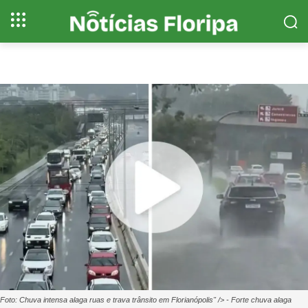
Foto: Chuva intensa alaga ruas e trava trânsito em Florianópolis" /> - Forte chuva alaga