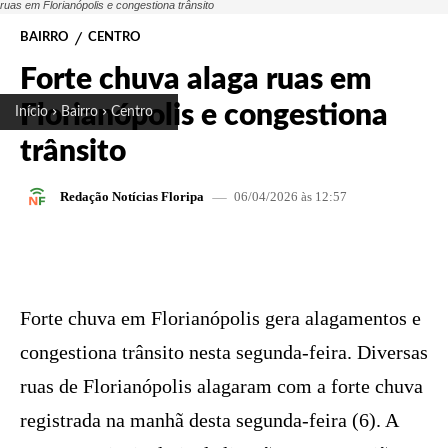
ruas em Florianópolis e congestiona trânsito
BAIRRO
CENTRO
Forte chuva alaga ruas em
Florianópolis e congestiona
Início
Bairro
Centro
trânsito
06/04/2026 às 12:57
Redação Notícias Floripa
FACEBOOK
X
PINTEREST
W
Forte chuva em Florianópolis gera alagamentos e
congestiona trânsito nesta segunda-feira. Diversas
ruas de Florianópolis alagaram com a forte chuva
registrada na manhã desta segunda-feira (6). A