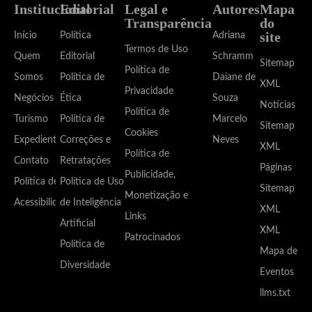
Institucional
Editorial
Legal e
Autores
Mapa
Transparência
do
site
Início
Política
Adriana
Termos de Uso
Quem
Editorial
Schramm
Sitemap
Política de
Somos
Política de
Daiane de
XML
Privacidade
Negócios
Ética
Souza
Notícias
Política de
Turismo
Política de
Marcelo
Sitemap
Cookies
Expediente
Correções e
Neves
XML
Política de
Contato
Retratações
Páginas
Publicidade,
Política de
Política de Uso
Sitemap
Monetização e
Acessibilidade
de Inteligência
XML
Links
Artificial
XML
Patrocinados
Política de
Mapa de
Diversidade
Eventos
llms.txt