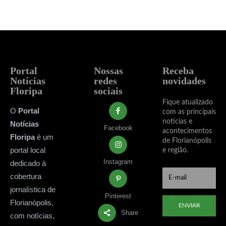
Portal
Nossas
Receba
Notícias
redes
novidades
Floripa
sociais
Fique atualizado
O
Portal
com as principais
notícias e
Notícias
Facebook
acontecimentos
Floripa
é um
de Florianópolis
portal local
e região.
Instagram
dedicado à
cobertura
jornalística de
Pinterest
Florianópolis,
ENVIAR
Share
com notícias,