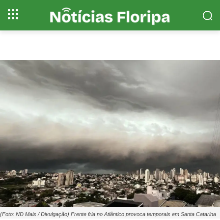
(Foto: ND Mais / Divulgação) Frente fria no Atlântico provoca temporais em Santa Catarina