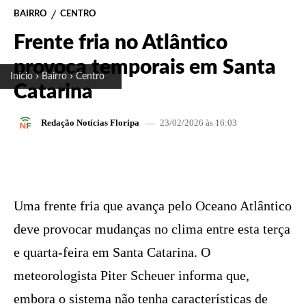
BAIRRO
CENTRO
Frente fria no Atlântico
provoca temporais em Santa
Início
Bairro
Centro
Catarina
23/02/2026 às 16:03
Redação Notícias Floripa
FACEBOOK
X
PINTEREST
W
Uma frente fria que avança pelo Oceano Atlântico
deve provocar mudanças no clima entre esta terça
e quarta-feira em Santa Catarina. O
meteorologista Piter Scheuer informa que,
embora o sistema não tenha características de