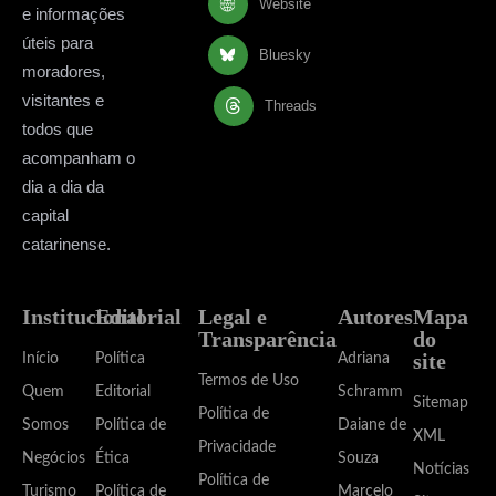
Website
e informações
úteis para
Bluesky
moradores,
visitantes e
Threads
todos que
acompanham o
dia a dia da
capital
catarinense.
Institucional
Editorial
Legal e
Autores
Mapa
Transparência
do
site
Início
Política
Adriana
Termos de Uso
Quem
Editorial
Schramm
Sitemap
Política de
Somos
Política de
Daiane de
XML
Privacidade
Negócios
Ética
Souza
Notícias
Política de
Turismo
Política de
Marcelo