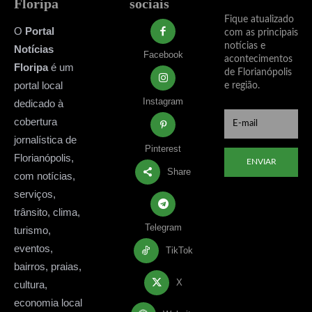
Floripa
sociais
Fique atualizado
O
Portal
com as principais
notícias e
Notícias
Facebook
acontecimentos
Floripa
é um
de Florianópolis
portal local
e região.
Instagram
dedicado à
cobertura
jornalística de
Pinterest
Florianópolis,
ENVIAR
Share
com notícias,
serviços,
trânsito, clima,
Telegram
turismo,
eventos,
TikTok
bairros, praias,
X
cultura,
economia local