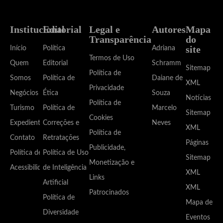
Institucional
Editorial
Legal e
Autores
Mapa
Transparência
do
site
Início
Política
Adriana
Termos de Uso
Quem
Editorial
Schramm
Sitemap
Política de
Somos
Política de
Daiane de
XML
Privacidade
Negócios
Ética
Souza
Notícias
Política de
Turismo
Política de
Marcelo
Sitemap
Cookies
Expediente
Correções e
Neves
XML
Política de
Contato
Retratações
Páginas
Publicidade,
Política de
Política de Uso
Sitemap
Monetização e
Acessibilidade
de Inteligência
XML
Links
Artificial
XML
Patrocinados
Política de
Mapa de
Diversidade
Eventos