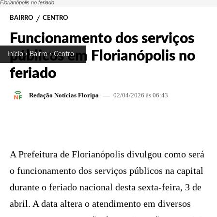
Florianópolis no feriado
BAIRRO
CENTRO
Funcionamento dos serviços
públicos em Florianópolis no
Início
Bairro
Centro
feriado
02/04/2026 às 06:43
Redação Notícias Floripa
FACEBOOK
X
PINTEREST
W
A Prefeitura de Florianópolis divulgou como será
o funcionamento dos serviços públicos na capital
durante o feriado nacional desta sexta-feira, 3 de
abril. A data altera o atendimento em diversos