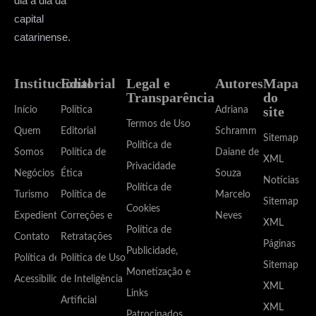
dia a dia da
capital
catarinense.
Institucional
Editorial
Legal e
Autores
Mapa
Transparência
do
site
Início
Política
Adriana
Termos de Uso
Quem
Editorial
Schramm
Sitemap
Política de
Somos
Política de
Daiane de
XML
Privacidade
Negócios
Ética
Souza
Notícias
Política de
Turismo
Política de
Marcelo
Sitemap
Cookies
Expediente
Correções e
Neves
XML
Política de
Contato
Retratações
Páginas
Publicidade,
Política de
Política de Uso
Sitemap
Monetização e
Acessibilidade
de Inteligência
XML
Links
Artificial
XML
Patrocinados