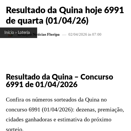
Resultado da Quina hoje 6991
de quarta (01/04/26)
Início
Loteria
02/04/2026 às 07:00
Redação Notícias Floripa
FACEBOOK
X
PINTEREST
W
Resultado da Quina – Concurso
6991 de 01/04/2026
Confira os números sorteados da Quina no
concurso 6991 (01/04/2026): dezenas, premiação,
cidades ganhadoras e estimativa do próximo
sorteio.