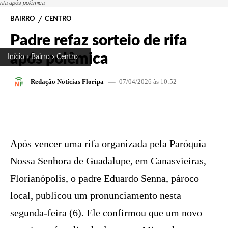
rifa após polêmica
BAIRRO
CENTRO
Padre refaz sorteio de rifa
após polêmica
Início
Bairro
Centro
07/04/2026 às 10:52
Redação Notícias Floripa
FACEBOOK
X
PINTEREST
W
Após vencer uma rifa organizada pela Paróquia
Nossa Senhora de Guadalupe, em Canasvieiras,
Florianópolis, o padre Eduardo Senna, pároco
local, publicou um pronunciamento nesta
segunda-feira (6). Ele confirmou que um novo