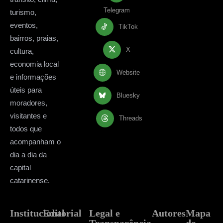
Telegram
turismo,
eventos,
TikTok
bairros, praias,
X
cultura,
economia local
Website
e informações
úteis para
Bluesky
moradores,
visitantes e
Threads
todos que
acompanham o
dia a dia da
capital
catarinense.
Institucional
Editorial
Legal e
Autores
Mapa
Transparência
do