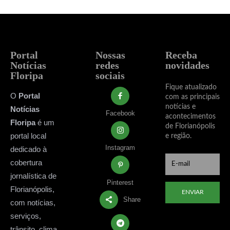
Portal
Nossas
Receba
Notícias
redes
novidades
Floripa
sociais
Fique atualizado
O
Portal
com as principais
notícias e
Notícias
Facebook
acontecimentos
Floripa
é um
de Florianópolis
portal local
e região.
Instagram
dedicado à
cobertura
jornalística de
Pinterest
Florianópolis,
ENVIAR
Share
com notícias,
serviços,
trânsito, clima,