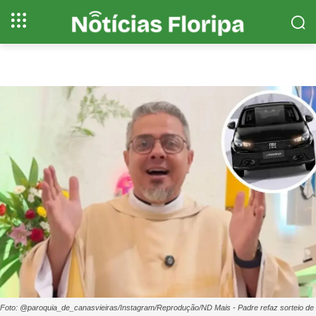
Foto: @paroquia_de_canasvieiras/Instagram/Reprodução/ND Mais - Padre refaz sorteio de