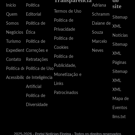
site
Início
Política
Adriana
Termos de Uso
Quem
Editorial
Schramm
Sitemap
Política de
Somos
Política de
Daiane de
XML
Privacidade
Negócios
Ética
Souza
Notícias
Política de
Turismo
Política de
Marcelo
Sitemap
Cookies
Expediente
Correções e
Neves
XML
Política de
Contato
Retratações
Páginas
Publicidade,
Política de
Política de Uso
Sitemap
Monetização e
Acessibilidade
de Inteligência
XML
Links
Artificial
XML
Patrocinados
Política de
Mapa de
Diversidade
Eventos
llms.txt
2025-2026 - Portal Notícias Floripa - Todos os direitos reservados