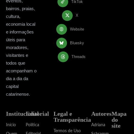
eventos,
TikTok
bairros, praias,
X
cultura,
economia local
Website
e informações
úteis para
Bluesky
moradores,
visitantes e
Threads
todos que
acompanham o
dia a dia da
capital
catarinense.
Institucional
Editorial
Legal e
Autores
Mapa
Transparência
do
site
Início
Política
Adriana
Termos de Uso
Quem
Editorial
Schramm