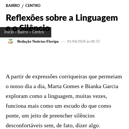
BAIRRO
CENTRO
Reflexões sobre a Linguagem
e o Silêncio
Início
Bairro
Centro
01/04/2026 às 09:55
Redação Notícias Floripa
FACEBOOK
X
PINTEREST
W
A partir de expressões corriqueiras que permeiam
o nosso dia a dia, Marta Gomes e Bianka Garcia
exploram como a linguagem, muitas vezes,
funciona mais como um escudo do que como
ponte, um jeito de preencher silêncios
desconfortáveis sem, de fato, dizer algo.