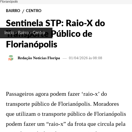
Florianópolis
BAIRRO
CENTRO
Sentinela STP: Raio-X do
Transporte Público de
Início
Bairro
Centro
Florianópolis
01/04/2026 às 08:08
Redação Notícias Floripa
FACEBOOK
X
PINTEREST
W
Passageiros agora podem fazer ‘raio-x’ do
transporte público de Florianópolis. Moradores
que utilizam o transporte público de Florianópolis
podem fazer um “raio-x” da frota que circula pela