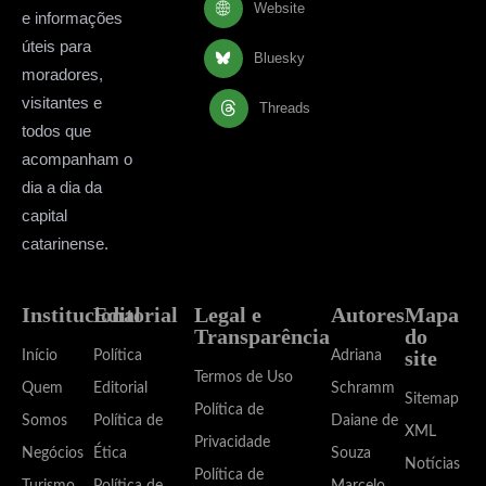
Website
e informações
úteis para
Bluesky
moradores,
visitantes e
Threads
todos que
acompanham o
dia a dia da
capital
catarinense.
Institucional
Editorial
Legal e
Autores
Mapa
Transparência
do
site
Início
Política
Adriana
Termos de Uso
Quem
Editorial
Schramm
Sitemap
Política de
Somos
Política de
Daiane de
XML
Privacidade
Negócios
Ética
Souza
Notícias
Política de
Turismo
Política de
Marcelo