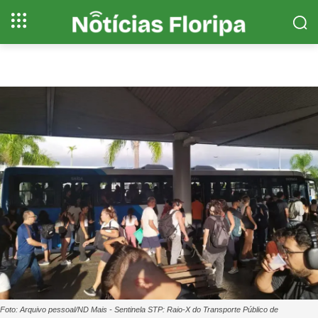
Foto: Arquivo pessoal/ND Mais - Sentinela STP: Raio-X do Transporte Público de