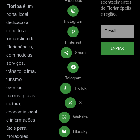
Facebook
acontecimentos
Floripa
é um
de Florianópolis
portal local
e região.
Instagram
dedicado à
cobertura
jornalística de
Pinterest
Florianópolis,
ENVIAR
Share
com notícias,
serviços,
trânsito, clima,
Telegram
turismo,
eventos,
TikTok
bairros, praias,
X
cultura,
economia local
Website
e informações
úteis para
Bluesky
moradores,