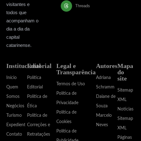
visitantes e
Threads
todos que
acompanham o
dia a dia da
capital
catarinense.
Institucional
Editorial
Legal e
Autores
Mapa
Transparência
do
site
Início
Política
Adriana
Termos de Uso
Quem
Editorial
Schramm
Sitemap
Política de
Somos
Política de
Daiane de
XML
Privacidade
Negócios
Ética
Souza
Notícias
Política de
Turismo
Política de
Marcelo
Sitemap
Cookies
Expediente
Correções e
Neves
XML
Política de
Contato
Retratações
Páginas
Publicidade,