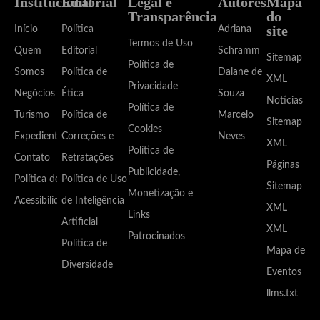
Institucional
Editorial
Legal e
Autores
Mapa
Transparência
do
site
Início
Política
Adriana
Termos de Uso
Quem
Editorial
Schramm
Sitemap
Política de
Somos
Política de
Daiane de
XML
Privacidade
Negócios
Ética
Souza
Notícias
Política de
Turismo
Política de
Marcelo
Sitemap
Cookies
Expediente
Correções e
Neves
XML
Política de
Contato
Retratações
Páginas
Publicidade,
Política de
Política de Uso
Sitemap
Monetização e
Acessibilidade
de Inteligência
XML
Links
Artificial
XML
Patrocinados
Política de
Mapa de
Diversidade
Eventos
llms.txt