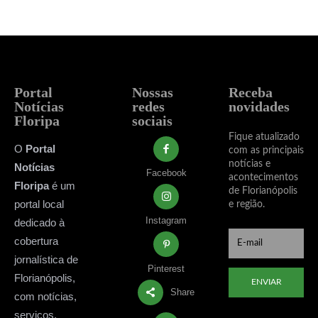
Portal
Nossas
Receba
Notícias
redes
novidades
Floripa
sociais
Fique atualizado
O
Portal
com as principais
notícias e
Notícias
Facebook
acontecimentos
Floripa
é um
de Florianópolis
portal local
e região.
Instagram
dedicado à
cobertura
jornalística de
Pinterest
Florianópolis,
ENVIAR
Share
com notícias,
serviços,