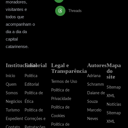
moradores,
visitantes e
Threads
todos que
acompanham o
dia a dia da
capital
catarinense.
Institucional
Editorial
Legal e
Autores
Mapa
Transparência
do
site
Início
Política
Adriana
Termos de Uso
Quem
Editorial
Schramm
Sitemap
Política de
Somos
Política de
Daiane de
XML
Privacidade
Negócios
Ética
Souza
Notícias
Política de
Turismo
Política de
Marcelo
Sitemap
Cookies
Expediente
Correções e
Neves
XML
Política de
Contato
Retratações