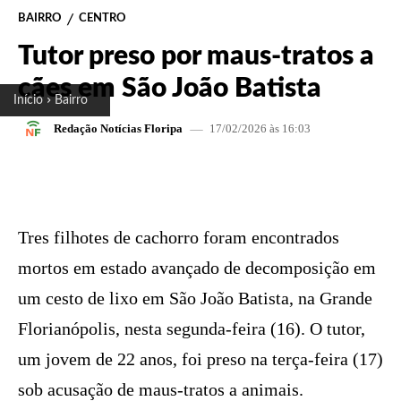
BAIRRO
CENTRO
Tutor preso por maus-tratos a
cães em São João Batista
Início
Bairro
17/02/2026 às 16:03
Redação Notícias Floripa
FACEBOOK
X
PINTEREST
W
Tres filhotes de cachorro foram encontrados
mortos em estado avançado de decomposição em
um cesto de lixo em São João Batista, na Grande
Florianópolis, nesta segunda-feira (16). O tutor,
um jovem de 22 anos, foi preso na terça-feira (17)
sob acusação de maus-tratos a animais.