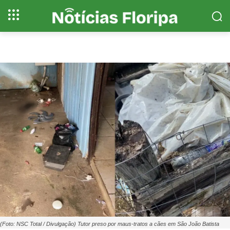
(Foto: NSC Total / Divulgação) Tutor preso por maus-tratos a cães em São João Batista