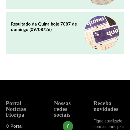
Resultado da Quina hoje 7087 de
domingo (09/08/26)
Portal
Nossas
Receba
Notícias
redes
novidades
Floripa
sociais
Fique atualizado
O
Portal
com as principais