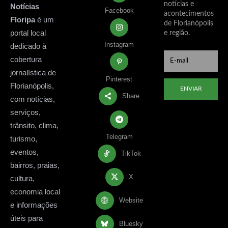
notícias e
Notícias
Facebook
acontecimentos
Floripa
é um
de Florianópolis
portal local
e região.
Instagram
dedicado à
cobertura
jornalística de
Pinterest
Florianópolis,
ENVIAR
Share
com notícias,
serviços,
trânsito, clima,
Telegram
turismo,
eventos,
TikTok
bairros, praias,
X
cultura,
economia local
Website
e informações
úteis para
Bluesky