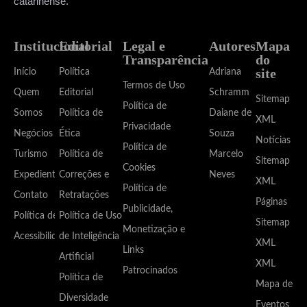
catarinense.
Institucional
Editorial
Legal e
Autores
Mapa
Transparência
do
site
Início
Política
Adriana
Termos de Uso
Quem
Editorial
Schramm
Sitemap
Política de
Somos
Política de
Daiane de
XML
Privacidade
Negócios
Ética
Souza
Notícias
Política de
Turismo
Política de
Marcelo
Sitemap
Cookies
Expediente
Correções e
Neves
XML
Política de
Contato
Retratações
Páginas
Publicidade,
Política de
Política de Uso
Sitemap
Monetização e
Acessibilidade
de Inteligência
XML
Links
Artificial
XML
Patrocinados
Política de
Mapa de
Diversidade
Eventos