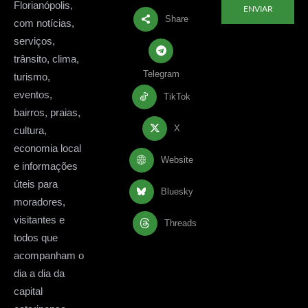
Florianópolis,
ENVIAR
Share
com notícias,
serviços,
trânsito, clima,
Telegram
turismo,
eventos,
TikTok
bairros, praias,
X
cultura,
economia local
Website
e informações
úteis para
Bluesky
moradores,
visitantes e
Threads
todos que
acompanham o
dia a dia da
capital