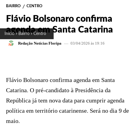
BAIRRO
CENTRO
Flávio Bolsonaro confirma
agenda em Santa Catarina
Início
Bairro
Centro
03/04/2026 às 19:16
Redação Notícias Floripa
FACEBOOK
X
PINTEREST
W
Flávio Bolsonaro confirma agenda em Santa
Catarina. O pré-candidato à Presidência da
República já tem nova data para cumprir agenda
política em território catarinense. Será no dia 9 de
maio.