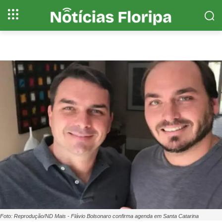
Foto: Reprodução/ND Mais - Flávio Bolsonaro confirma agenda em Santa Catarina