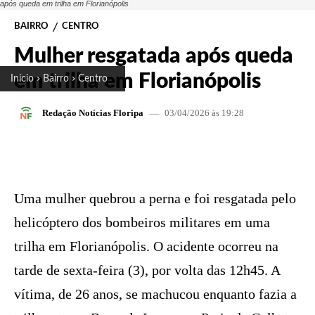
após queda em trilha em Florianópolis
BAIRRO
CENTRO
Mulher resgatada após queda
em trilha em Florianópolis
Início
Bairro
Centro
03/04/2026 às 19:28
Redação Notícias Floripa
FACEBOOK
X
PINTEREST
W
Uma mulher quebrou a perna e foi resgatada pelo
helicóptero dos bombeiros militares em uma
trilha em Florianópolis. O acidente ocorreu na
tarde de sexta-feira (3), por volta das 12h45. A
vítima, de 26 anos, se machucou enquanto fazia a