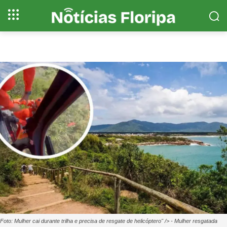
Foto: Mulher cai durante trilha e precisa de resgate de helicóptero" /> - Mulher resgatada