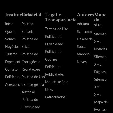
Institucional
Editorial
Legal e
Autores
Mapa
Transparência
do
site
Início
Política
Adriana
Termos de Uso
Quem
Editorial
Schramm
Sitemap
Política de
Somos
Política de
Daiane de
XML
Privacidade
Negócios
Ética
Souza
Notícias
Política de
Turismo
Política de
Marcelo
Sitemap
Cookies
Expediente
Correções e
Neves
XML
Política de
Contato
Retratações
Páginas
Publicidade,
Política de
Política de Uso
Sitemap
Monetização e
Acessibilidade
de Inteligência
XML
Links
Artificial
XML
Patrocinados
Política de
Mapa de
Diversidade
Eventos