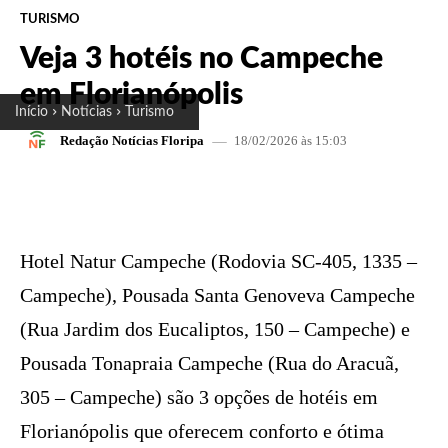
TURISMO
Veja 3 hotéis no Campeche
em Florianópolis
Início
Notícias
Turismo
18/02/2026 às 15:03
Redação Notícias Floripa
FACEBOOK
X
PINTEREST
W
Hotel Natur Campeche (Rodovia SC-405, 1335 –
Campeche), Pousada Santa Genoveva Campeche
(Rua Jardim dos Eucaliptos, 150 – Campeche) e
Pousada Tonapraia Campeche (Rua do Aracuã,
305 – Campeche) são 3 opções de hotéis em
Florianópolis que oferecem conforto e ótima